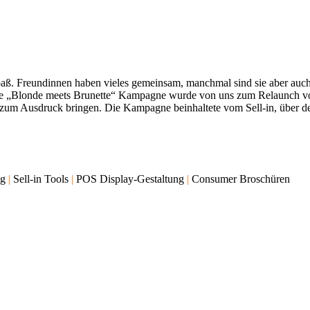
. Freundinnen haben vieles gemeinsam, manchmal sind sie aber auch t
ie „Blonde meets Brunette“ Kampagne wurde von uns zum Relaunch von
e zum Ausdruck bringen. Die Kampagne beinhaltete vom Sell-in, über
ng
|
Sell-in Tools
|
POS Display-Gestaltung
|
Consumer Broschüren